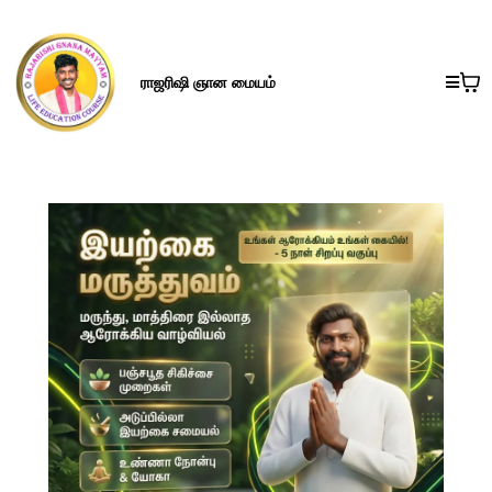
ராஜரிஷி ஞான மையம்