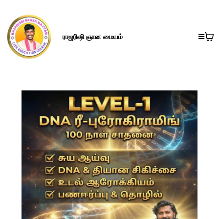
ராஜரிஷி ஞான மையம்