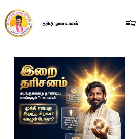
ராஜரிஷி ஞான மையம்