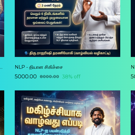
ப்படை வாழ்வியல் கல்வி (7 நாள் சாதனை)
NLP - தியான சிகிச்சை
N
₹5000.00
₹
38% off
₹8000.00