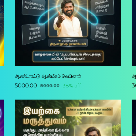
ஆண்ட்ராய்டு ஆன்மீகம் வெபினார்
ஆ
₹5000.00
₹
38% off
₹8000.00