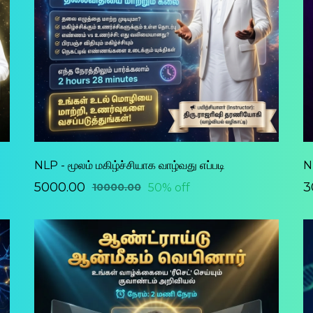
NLP - மூலம் மகிழ்ச்சியாக வாழ்வது எப்படி
N
₹5000.00
₹
50% off
₹10000.00