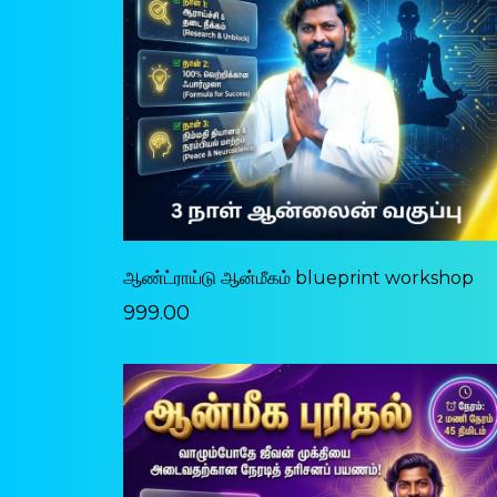
ஆண்ட்ராய்டு ஆன்மீகம் blueprint workshop
₹999.00