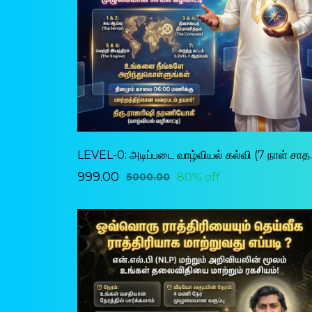
LEVEL-0: அடி
₹999.00
80% off
₹5000.00