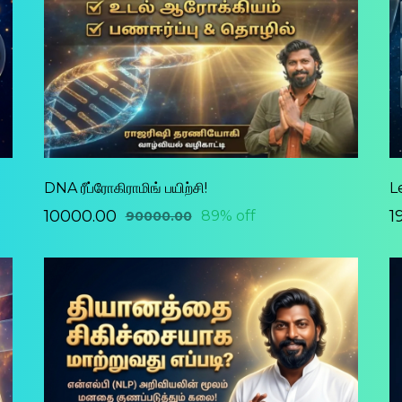
DNA ரீப்ரோகிராமிங் பயிற்சி!
Le
₹10000.00
₹
89% off
₹90000.00